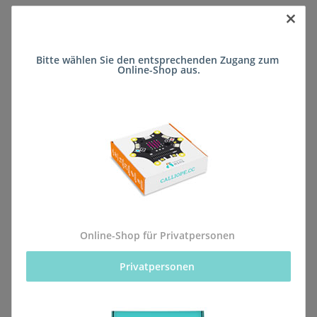
×
Sofort verfügbar
Bitte wählen Sie den entsprechenden Zugang zum 
Lieferzeit:
ca. 5 Wochen
(DE - kein
Online-Shop aus.
Frage zum Artikel
Auslandversand)
Stk
Beschreibung
Online-Shop für Privatpersonen
Privatpersonen 
Alle Bestellungen für dieses Produkt werden direkt an
die Schule (Realschule plus Manderscheid) geliefert,
sodass sie rechtzeitig zum kommenden Schuljahr vor