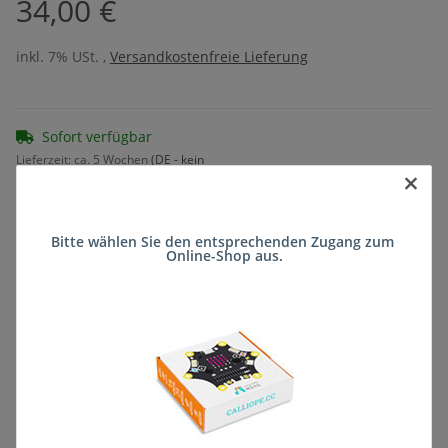
34,00 €
inkl. 7% USt. ,
Versandkostenfreie Lieferung
Sofort verfügbar
Lieferzeit:
ca. 5 Wochen
(DE - kein
×
Frage zum Artikel
Auslandversand)
Bitte wählen Sie den entsprechenden Zugang zum 
Online-Shop aus.
Stk
Beschreibung