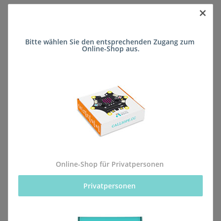
×
Sofort verfügbar
Bitte wählen Sie den entsprechenden Zugang zum 
Lieferzeit:
ca. 5 Wochen
(DE - kein
Online-Shop aus.
Frage zum Artikel
Auslandversand)
Stk
Beschreibung
Online-Shop für Privatpersonen
Privatpersonen 
Alle Bestellungen für dieses Produkt werden direkt an
die Schule (Franziskus Grund- und Realschule plus
Irrel) geliefert, sodass sie rechtzeitig zum kommenden