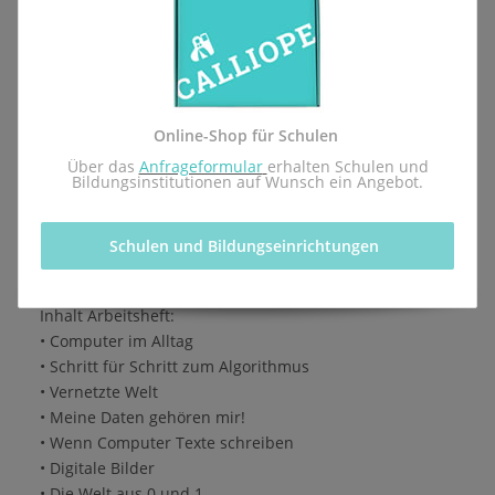
Lernmittel - Arbeitsheft für die Einführung des
Pflichtfachs Informatik des pädagogischen
Landesinstituts Rheinland-Pfalz.
Herausgegeben von der Calliope gGmbH in Kooperation
Online-Shop für Schulen
mit dem Redaktionsteam inf-schule.de, insbesondere
 Über das 
Anfrageformular
erhalten Schulen und 
Daniel Stockhausen, Niko Markus, Michèle Keller-
Bildungsinstitutionen auf Wunsch ein Angebot.
Buttell, Thomas Karp, Dr. Ulla Diewald, Christian Heinz,
Oliver Wendenburg
Schulen und Bildungseinrichtungen 
1. Auflage, 1. Druck 2026
ISBN 978-3-9825596-4-3
Inhalt Arbeitsheft:
• Computer im Alltag
• Schritt für Schritt zum Algorithmus
• Vernetzte Welt
• Meine Daten gehören mir!
• Wenn Computer Texte schreiben
• Digitale Bilder
• Die Welt aus 0 und 1