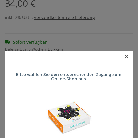
34,00 €
inkl. 7% USt. ,
Versandkostenfreie Lieferung
Sofort verfügbar
Lieferzeit:
ca. 5 Wochen
(DE - kein
×
Frage zum Artikel
Auslandversand)
Bitte wählen Sie den entsprechenden Zugang zum 
Online-Shop aus.
Stk
Beschreibung