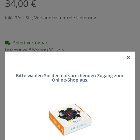
34,00 €
inkl. 7% USt. ,
Versandkostenfreie Lieferung
Sofort verfügbar
Lieferzeit:
ca. 5 Wochen
(DE - kein
×
Frage zum Artikel
Auslandversand)
Bitte wählen Sie den entsprechenden Zugang zum 
Online-Shop aus.
Stk
Beschreibung