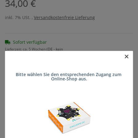
34,00 €
inkl. 7% USt. ,
Versandkostenfreie Lieferung
Sofort verfügbar
Lieferzeit:
ca. 5 Wochen
(DE - kein
×
Frage zum Artikel
Auslandversand)
Bitte wählen Sie den entsprechenden Zugang zum 
Online-Shop aus.
Stk
Beschreibung