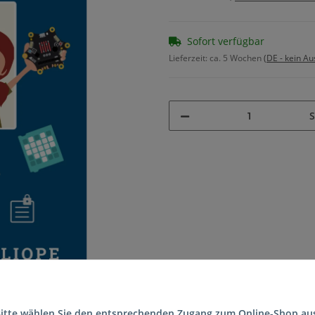
Sofort verfügbar
Lieferzeit:
ca. 5 Wochen
(DE - kein A
S
itte wählen Sie den entsprechenden Zugang zum Online-Shop au