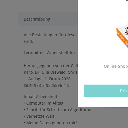
Beschreibung
Alle Bestellungen für dieses Produkt werden direkt an
sind.
Lernmittel - Arbeitsheft für die Einführung des Pflich
Herausgegeben von der Calliope gGmbH in Kooperation
Online-Shop
Karp, Dr. Ulla Diewald, Christian Heinz, Oliver Wende
1. Auflage, 1. Druck 2026
ISBN 978-3-9825596-4-3
Pri
Inhalt Arbeitsheft:
• Computer im Alltag
• Schritt für Schritt zum Algorithmus
• Vernetzte Welt
• Meine Daten gehören mir!