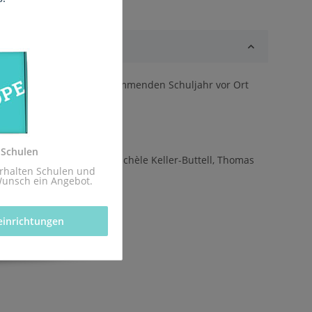
odass sie rechtzeitig zum kommenden Schuljahr vor Ort
z.
 Schulen
hausen, Niko Markus, Michèle Keller-Buttell, Thomas
rhalten Schulen und 
Wunsch ein Angebot.
einrichtungen 