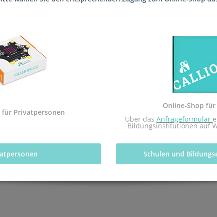
 die Schule (Carl-Orff-Realschule plus Bad Dürkheim) geliefert, s
tfachs Informatik des pädagogischen Landesinstituts Rheinland-Pfal
Online-Shop für
 mit dem Redaktionsteam inf-schule.de, insbesondere Daniel Stock
 für Privatpersonen
 Über das 
Anfrageformular
e
nburg
Bildungsinstitutionen auf 
vatpersonen 
Schulen und Bildungs