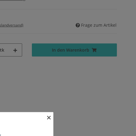
Frage zum Artikel
uslandversand)
tk
In den Warenkorb
×
s.