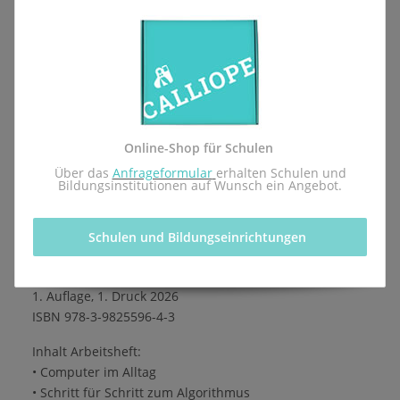
nach Hause bestellen.
Bitte beachten Sie, dass ab sofort alle neuen
Bestellungen für dieses Produkt direkt an Sie geliefert
werden.
Lernmittel – Arbeitsheft für die Einführung des
Pflichtfachs Informatik des pädagogischen
Online-Shop für Schulen
Landesinstituts Rheinland-Pfalz.
 Über das 
Anfrageformular
erhalten Schulen und 
Bildungsinstitutionen auf Wunsch ein Angebot.
Herausgegeben von der Calliope gGmbH in Kooperation
mit dem Redaktionsteam inf-schule.de, insbesondere
Daniel Stockhausen, Niko Markus, Michèle Keller-
Schulen und Bildungseinrichtungen 
Buttell, Thomas Karp, Dr. Ulla Diewald, Christian Heinz,
Oliver Wendenburg
1. Auflage, 1. Druck 2026
ISBN 978-3-9825596-4-3
Inhalt Arbeitsheft:
• Computer im Alltag
• Schritt für Schritt zum Algorithmus