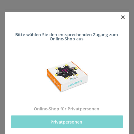
×
Sofort verfügbar
Lieferzeit:
2 - 5 Werktage
(DE - kein
Frage zum Artikel
Auslandversand)
Bitte wählen Sie den entsprechenden Zugang zum 
Online-Shop aus.
Stk
Beschreibung
Online-Shop für Privatpersonen
Die Sammelbestellung für diese Schule ist jetzt
abgeschlossen. Eltern können das Produkt jedoch
Privatpersonen 
weiterhin als Einzelbestellung mit direkter Lieferung