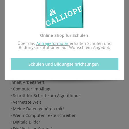
Lernmittel - Arbeitsheft für die Einführung des
Pflichtfachs Informatik des pädagogischen
Landesinstituts Rheinland-Pfalz.
Herausgegeben von der Calliope gGmbH in Kooperation
Online-Shop für Schulen
mit dem Redaktionsteam inf-schule.de, insbesondere
 Über das 
Anfrageformular
erhalten Schulen und 
Daniel Stockhausen, Niko Markus, Michèle Keller-
Bildungsinstitutionen auf Wunsch ein Angebot.
Buttell, Thomas Karp, Dr. Ulla Diewald, Christian Heinz,
Oliver Wendenburg
Schulen und Bildungseinrichtungen 
1. Auflage, 1. Druck 2026
ISBN 978-3-9825596-4-3
Inhalt Arbeitsheft:
• Computer im Alltag
• Schritt für Schritt zum Algorithmus
• Vernetzte Welt
• Meine Daten gehören mir!
• Wenn Computer Texte schreiben
• Digitale Bilder
• Die Welt aus 0 und 1