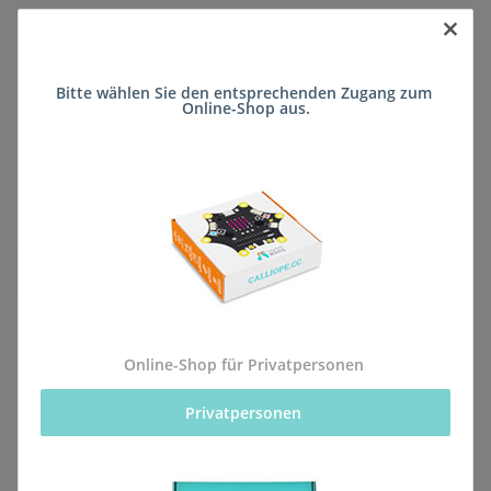
×
Sofort verfügbar
Bitte wählen Sie den entsprechenden Zugang zum 
Lieferzeit:
ca. 5 Wochen
(DE - kein
Online-Shop aus.
Frage zum Artikel
Auslandversand)
Stk
Beschreibung
Online-Shop für Privatpersonen
Privatpersonen 
Alle Bestellungen für dieses Produkt werden direkt an
die Schule (Konrad-Adenauer-Realschule plus Landau)
geliefert, sodass sie rechtzeitig zum kommenden