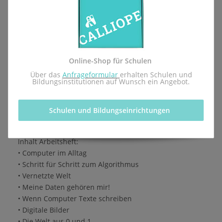
Lernmittel - Arbeitsheft für die Einführung des
Pflichtfachs Informatik des pädagogischen
Landesinstituts Rheinland-Pfalz.
Herausgegeben von der Calliope gGmbH in Kooperation
Online-Shop für Schulen
mit dem Redaktionsteam inf-schule.de, insbesondere
 Über das 
Anfrageformular
erhalten Schulen und 
Daniel Stockhausen, Niko Markus, Michèle Keller-
Bildungsinstitutionen auf Wunsch ein Angebot.
Buttell, Thomas Karp, Dr. Ulla Diewald, Christian Heinz,
Oliver Wendenburg
Schulen und Bildungseinrichtungen 
1. Auflage, 1. Druck 2026
ISBN 978-3-9825596-4-3
Inhalt Arbeitsheft:
• Computer im Alltag
• Schritt für Schritt zum Algorithmus
• Vernetzte Welt
• Meine Daten gehören mir!
• Wenn Computer Texte schreiben
• Digitale Bilder
• Die Welt aus 0 und 1