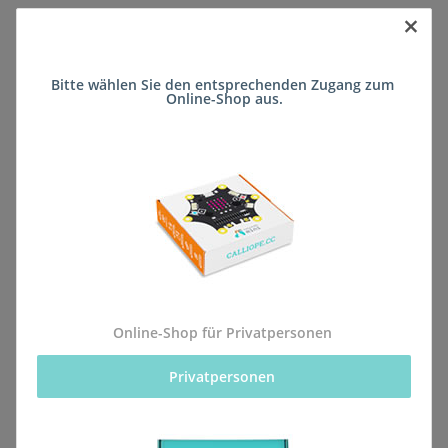
×
Sofort verfügbar
Bitte wählen Sie den entsprechenden Zugang zum 
Lieferzeit:
ca. 5 Wochen
(DE - kein
Online-Shop aus.
Frage zum Artikel
Auslandversand)
Stk
Beschreibung
Online-Shop für Privatpersonen
Privatpersonen 
Alle Bestellungen für dieses Produkt werden direkt an
die Schule (Augustiner-Realschule plus) geliefert,
sodass sie rechtzeitig zum kommenden Schuljahr vor