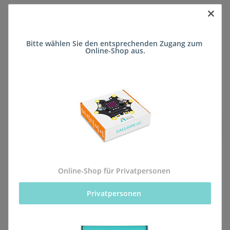
×
Sofort verfügbar
Bitte wählen Sie den entsprechenden Zugang zum 
Lieferzeit:
ca. 5 Wochen
(DE - kein
Online-Shop aus.
Frage zum Artikel
Auslandversand)
Stk
Beschreibung
Online-Shop für Privatpersonen
Privatpersonen 
Alle Bestellungen für dieses Produkt werden direkt an
die Schule (Kaiser-Lothar-Realschule plus Prüm)
geliefert, sodass sie rechtzeitig zum kommenden