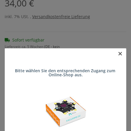
34,00 €
inkl. 7% USt. ,
Versandkostenfreie Lieferung
Sofort verfügbar
Lieferzeit:
ca. 5 Wochen
(DE - kein
×
Frage zum Artikel
Auslandversand)
Bitte wählen Sie den entsprechenden Zugang zum 
Online-Shop aus.
Stk
Beschreibung