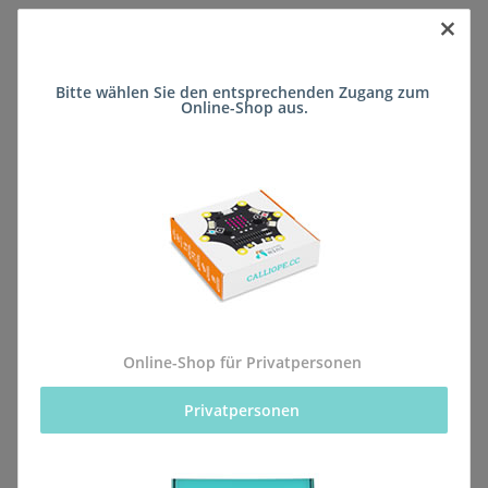
×
Sofort verfügbar
Bitte wählen Sie den entsprechenden Zugang zum 
Lieferzeit:
ca. 5 Wochen
(DE - kein
Online-Shop aus.
Frage zum Artikel
Auslandversand)
Stk
Beschreibung
Online-Shop für Privatpersonen
Privatpersonen 
Alle Bestellungen für dieses Produkt werden direkt an
die Schule (Anne-Frank-Realschule plus Montabaur)
geliefert, sodass sie rechtzeitig zum kommenden