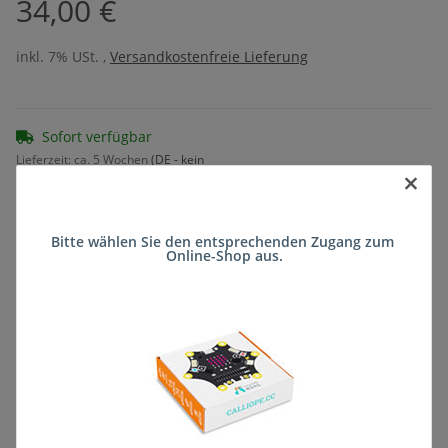
34,00 €
inkl. 7% USt. ,
Versandkostenfreie Lieferung
Sofort verfügbar
Lieferzeit:
ca. 5 Wochen
(DE - kein
×
Frage zum Artikel
Auslandversand)
Bitte wählen Sie den entsprechenden Zugang zum 
Online-Shop aus.
Stk
Beschreibung