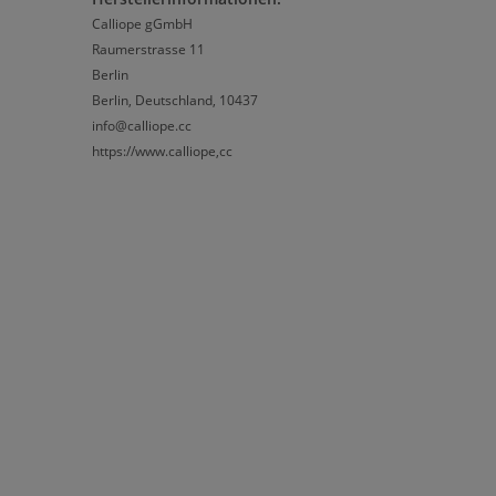
Calliope gGmbH
Raumerstrasse 11
Berlin
Berlin, Deutschland, 10437
info@calliope.cc
https://www.calliope,cc