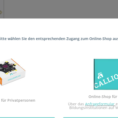
itte wählen Sie den entsprechenden Zugang zum Online-Shop au
n die Schule (Realschule plus und Fachoberschule Konz) geliefert,
 Sekundarstufe I und der Calliope mini Startbox. Das Arbeitsheft i
dem Calliope mini umgesetzt.
Sekundarstufe I in Rheinland-Pfalz zugelassen.
Online-Shop für
 mit dem Redaktionsteam inf-schule.de, insbesondere Daniel Stock
 für Privatpersonen
 Über das 
Anfrageformular
e
nburg
Bildungsinstitutionen auf 