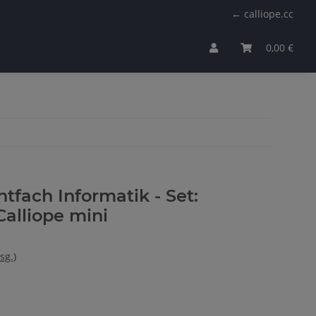
← calliope.cc
0,00 €
htfach Informatik - Set:
Calliope mini
sg.)