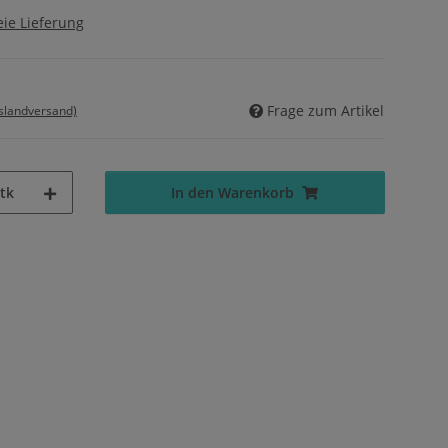
ie Lieferung
Frage zum Artikel
uslandversand)
tk
In den Warenkorb