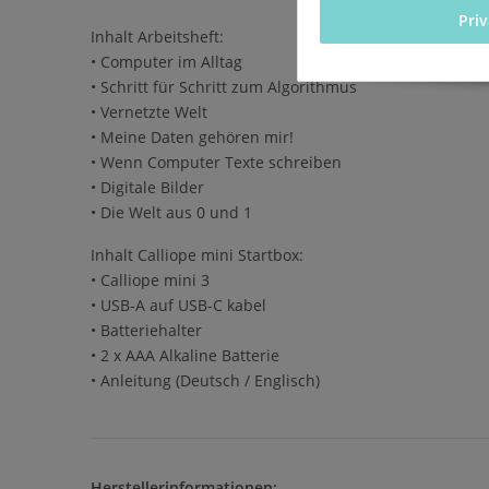
Pri
Inhalt Arbeitsheft:
• Computer im Alltag
• Schritt für Schritt zum Algorithmus
• Vernetzte Welt
• Meine Daten gehören mir!
• Wenn Computer Texte schreiben
• Digitale Bilder
• Die Welt aus 0 und 1
Inhalt Calliope mini Startbox:
• Calliope mini 3
• USB-A auf USB-C kabel
• Batteriehalter
• 2 x AAA Alkaline Batterie
• Anleitung (Deutsch / Englisch)
Herstellerinformationen: