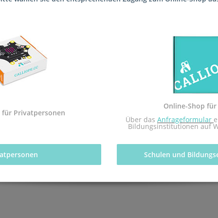
die Schule (Bischöfliche Willigis Realschule Mainz) geliefert, sod
tfachs Informatik des pädagogischen Landesinstituts Rheinland-Pfal
Online-Shop für
 mit dem Redaktionsteam inf-schule.de, insbesondere Daniel Stock
 für Privatpersonen
 Über das 
Anfrageformular
e
nburg
Bildungsinstitutionen auf 
vatpersonen 
Schulen und Bildungs