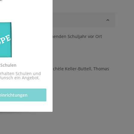
ass sie rechtzeitig zum kommenden Schuljahr vor Ort
z.
 Schulen
hausen, Niko Markus, Michèle Keller-Buttell, Thomas
rhalten Schulen und 
Wunsch ein Angebot.
einrichtungen 