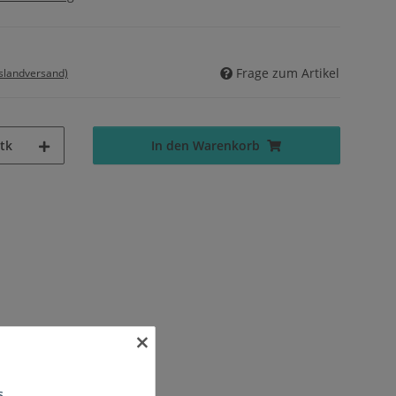
Frage zum Artikel
uslandversand)
tk
In den Warenkorb
×
s.