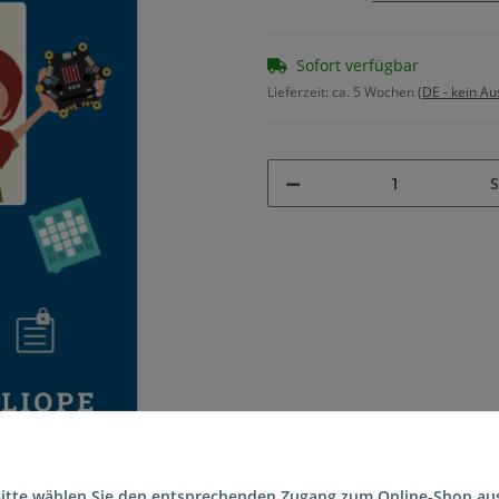
Sofort verfügbar
Lieferzeit:
ca. 5 Wochen
(DE - kein A
S
itte wählen Sie den entsprechenden Zugang zum Online-Shop au