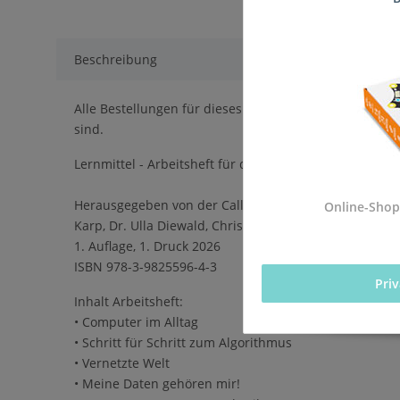
Beschreibung
Alle Bestellungen für dieses Produkt werden direkt an 
sind.
Lernmittel - Arbeitsheft für die Einführung des Pflich
Herausgegeben von der Calliope gGmbH in Kooperation
Online-Shop
Karp, Dr. Ulla Diewald, Christian Heinz, Oliver Wende
1. Auflage, 1. Druck 2026
ISBN 978-3-9825596-4-3
Pri
Inhalt Arbeitsheft:
• Computer im Alltag
• Schritt für Schritt zum Algorithmus
• Vernetzte Welt
• Meine Daten gehören mir!