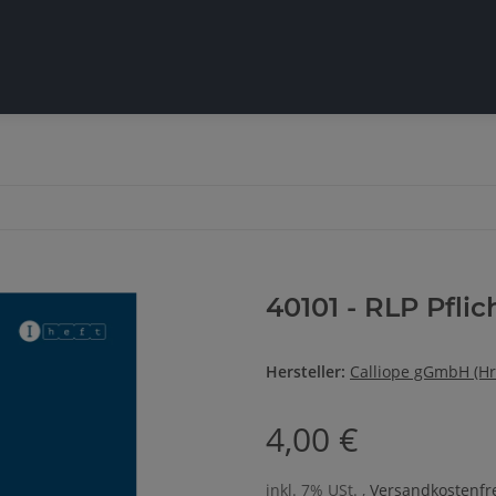
40101 - RLP Pflic
Hersteller:
Calliope gGmbH (Hr
4,00 €
inkl. 7% USt. ,
Versandkostenfre