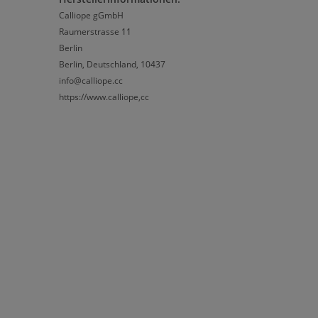
Calliope gGmbH
Raumerstrasse 11
Berlin
Berlin, Deutschland, 10437
info@calliope.cc
https://www.calliope,cc