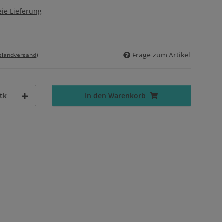
ie Lieferung
Frage zum Artikel
uslandversand)
tk
In den Warenkorb