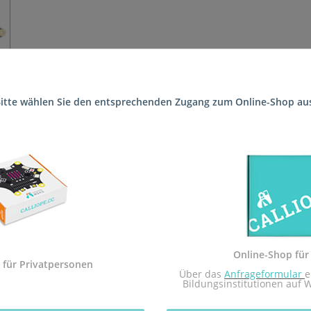
itte wählen Sie den entsprechenden Zugang zum Online-Shop au
 die Schule (UNESCO-Projektschule am Bernardshof FSP sozial-emoti
.
 Sekundarstufe I und der Calliope mini Startbox. Das Arbeitsheft i
dem Calliope mini umgesetzt.
Sekundarstufe I in Rheinland-Pfalz zugelassen.
Online-Shop für
 mit dem Redaktionsteam inf-schule.de, insbesondere Daniel Stock
 für Privatpersonen
 Über das 
Anfrageformular
e
nburg
Bildungsinstitutionen auf 