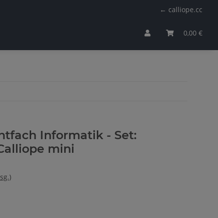
← calliope.cc
0,00 €
htfach Informatik - Set:
Calliope mini
sg.)