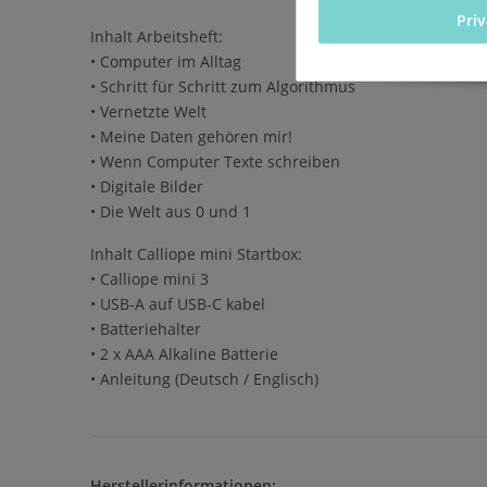
Pri
Inhalt Arbeitsheft:
• Computer im Alltag
• Schritt für Schritt zum Algorithmus
• Vernetzte Welt
• Meine Daten gehören mir!
• Wenn Computer Texte schreiben
• Digitale Bilder
• Die Welt aus 0 und 1
Inhalt Calliope mini Startbox:
• Calliope mini 3
• USB-A auf USB-C kabel
• Batteriehalter
• 2 x AAA Alkaline Batterie
• Anleitung (Deutsch / Englisch)
Herstellerinformationen: