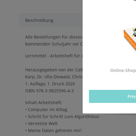
Beschreibung
Alle Bestellungen für dieses Produkt werden direkt an
kommenden Schuljahr vor Ort sind.
Lernmittel - Arbeitsheft für die Einführung des Pflich
Herausgegeben von der Calliope gGmbH in Kooperation
Online-Shop
Karp, Dr. Ulla Diewald, Christian Heinz, Oliver Wende
1. Auflage, 1. Druck 2026
ISBN 978-3-9825596-4-3
Pri
Inhalt Arbeitsheft:
• Computer im Alltag
• Schritt für Schritt zum Algorithmus
• Vernetzte Welt
• Meine Daten gehören mir!