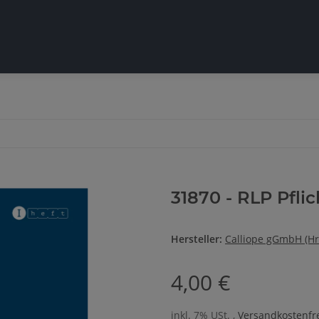
31870 - RLP Pflic
Hersteller:
Calliope gGmbH (Hr
4,00 €
inkl. 7% USt. ,
Versandkostenfre