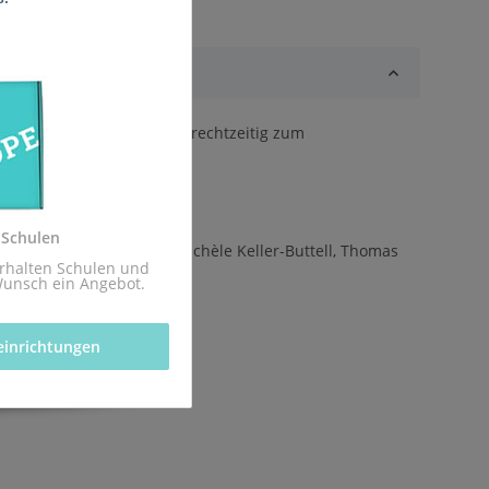
e)) geliefert, sodass sie rechtzeitig zum
z.
 Schulen
hausen, Niko Markus, Michèle Keller-Buttell, Thomas
rhalten Schulen und 
Wunsch ein Angebot.
einrichtungen 