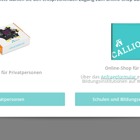
 die Schule (Schule mit dem Förderschwerpunkt Sprache (Förderschul
tfachs Informatik des pädagogischen Landesinstituts Rheinland-Pfal
Online-Shop für
 mit dem Redaktionsteam inf-schule.de, insbesondere Daniel Stock
 für Privatpersonen
 Über das 
Anfrageformular
e
nburg
Bildungsinstitutionen auf 
vatpersonen 
Schulen und Bildungs