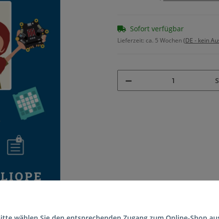
Sofort verfügbar
Lieferzeit:
ca. 5 Wochen
(DE - kein A
S
itte wählen Sie den entsprechenden Zugang zum Online-Shop au