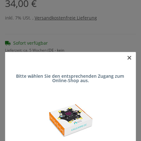
34,00 €
inkl. 7% USt. ,
Versandkostenfreie Lieferung
Sofort verfügbar
Lieferzeit:
ca. 5 Wochen
(DE - kein
×
Frage zum Artikel
Auslandversand)
Bitte wählen Sie den entsprechenden Zugang zum 
Online-Shop aus.
Stk
Beschreibung