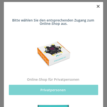
×
Sofort verfügbar
Bitte wählen Sie den entsprechenden Zugang zum 
Lieferzeit:
ca. 5 Wochen
(DE - kein
Online-Shop aus.
Frage zum Artikel
Auslandversand)
Stk
Beschreibung
Online-Shop für Privatpersonen
Privatpersonen 
Alle Bestellungen für dieses Produkt werden direkt an
die Schule (Berggarten-Schule FSP Lernen
(Förderschule)) geliefert, sodass sie rechtzeitig zum