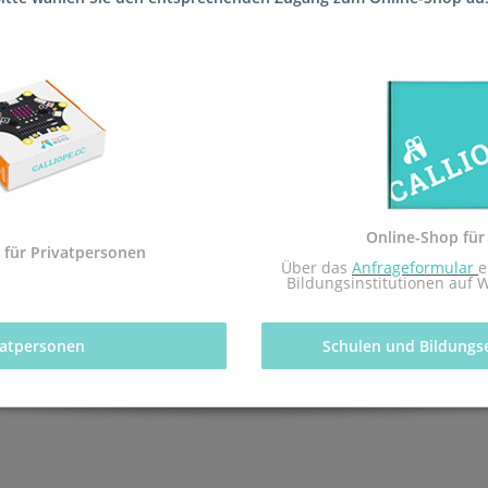
 die Schule (Herman-Nohl-Schule FSP sozial-emotionale Entwicklung 
tfachs Informatik des pädagogischen Landesinstituts Rheinland-Pfal
Online-Shop für
 mit dem Redaktionsteam inf-schule.de, insbesondere Daniel Stock
 für Privatpersonen
 Über das 
Anfrageformular
e
nburg
Bildungsinstitutionen auf 
vatpersonen 
Schulen und Bildungs