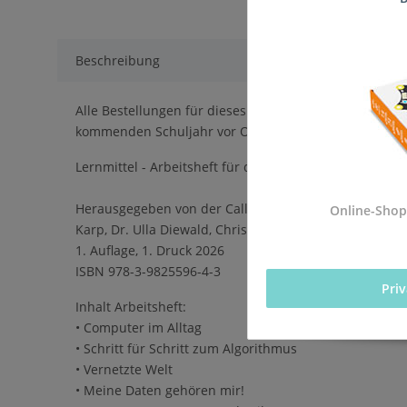
Beschreibung
Alle Bestellungen für dieses Produkt werden direkt an
kommenden Schuljahr vor Ort sind.
Lernmittel - Arbeitsheft für die Einführung des Pflich
Herausgegeben von der Calliope gGmbH in Kooperation
Online-Shop
Karp, Dr. Ulla Diewald, Christian Heinz, Oliver Wende
1. Auflage, 1. Druck 2026
ISBN 978-3-9825596-4-3
Pri
Inhalt Arbeitsheft:
• Computer im Alltag
• Schritt für Schritt zum Algorithmus
• Vernetzte Welt
• Meine Daten gehören mir!