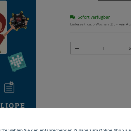
Sofort verfügbar
Lieferzeit:
ca. 5 Wochen
(DE - kein A
S
itte wählen Sie den entsprechenden Zugang zum Online-Shop au