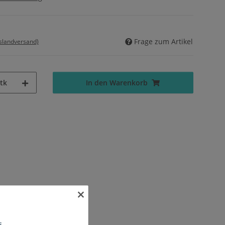
Frage zum Artikel
uslandversand)
tk
In den Warenkorb
×
s.