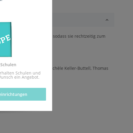
(Förderschule)) geliefert, sodass sie rechtzeitig zum
z.
 Schulen
hausen, Niko Markus, Michèle Keller-Buttell, Thomas
rhalten Schulen und 
Wunsch ein Angebot.
einrichtungen 