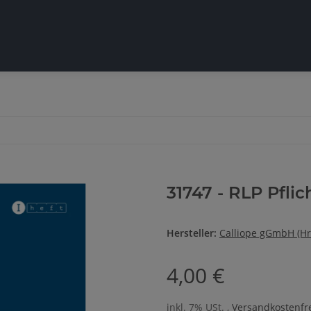
31747 - RLP Pflic
Hersteller:
Calliope gGmbH (Hr
4,00 €
inkl. 7% USt. ,
Versandkostenfre