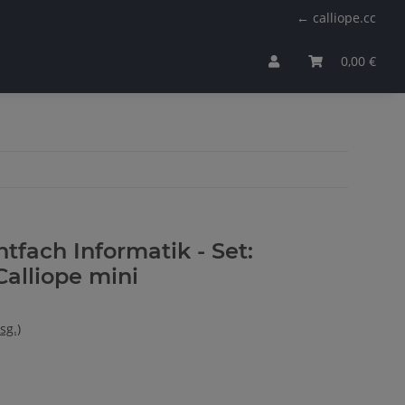
← calliope.cc
0,00 €
htfach Informatik - Set:
Calliope mini
sg.)