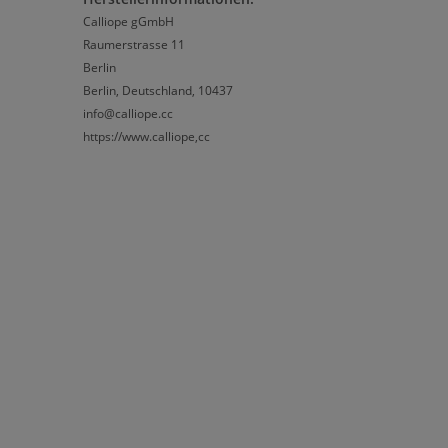
Calliope gGmbH
Raumerstrasse 11
Berlin
Berlin, Deutschland, 10437
info@calliope.cc
https://www.calliope,cc