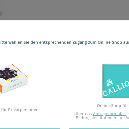
itte wählen Sie den entsprechenden Zugang zum Online-Shop au
n die Schule (Levana-Schule - Schule mit den Förderschwerpunkten
kommenden Schuljahr vor Ort sind.
 Sekundarstufe I und der Calliope mini Startbox. Das Arbeitsheft i
dem Calliope mini umgesetzt.
Sekundarstufe I in Rheinland-Pfalz zugelassen.
Online-Shop für
 mit dem Redaktionsteam inf-schule.de, insbesondere Daniel Stock
 für Privatpersonen
 Über das 
Anfrageformular
e
nburg
Bildungsinstitutionen auf 