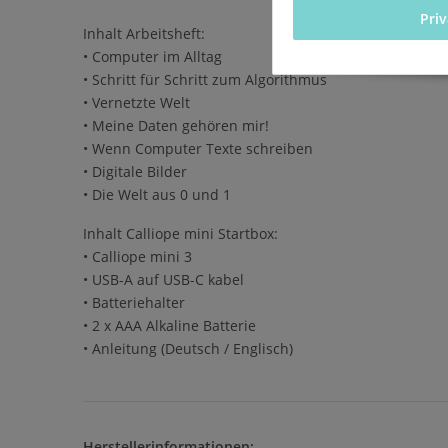
Pri
Inhalt Arbeitsheft:
• Computer im Alltag
• Schritt für Schritt zum Algorithmus
• Vernetzte Welt
• Meine Daten gehören mir!
• Wenn Computer Texte schreiben
• Digitale Bilder
• Die Welt aus 0 und 1
Inhalt Calliope mini Startbox:
• Calliope mini 3
• USB-A auf USB-C kabel
• Batteriehalter
• 2 x AAA Alkaline Batterie
• Anleitung (Deutsch / Englisch)
Herstellerinformationen: