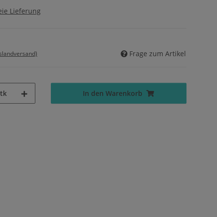
ie Lieferung
Frage zum Artikel
uslandversand)
tk
In den Warenkorb