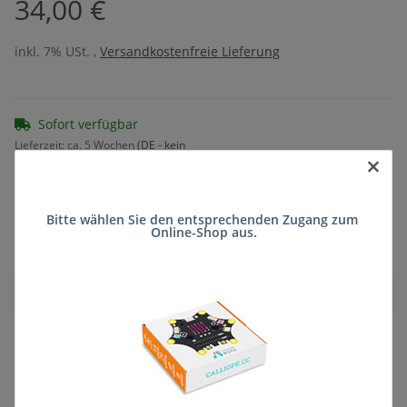
34,00 €
inkl. 7% USt. ,
Versandkostenfreie Lieferung
Sofort verfügbar
Lieferzeit:
ca. 5 Wochen
(DE - kein
×
Frage zum Artikel
Auslandversand)
Bitte wählen Sie den entsprechenden Zugang zum 
Online-Shop aus.
Stk
Beschreibung