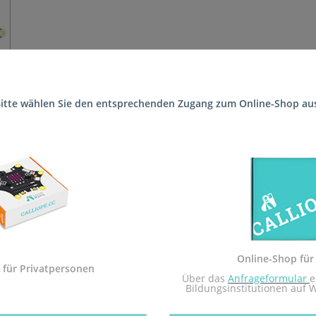
itte wählen Sie den entsprechenden Zugang zum Online-Shop au
 die Schule (Schillerschule FSP Lernen (Förderschule)) geliefert, s
 Sekundarstufe I und der Calliope mini Startbox. Das Arbeitsheft i
dem Calliope mini umgesetzt.
Sekundarstufe I in Rheinland-Pfalz zugelassen.
Online-Shop für
 mit dem Redaktionsteam inf-schule.de, insbesondere Daniel Stock
 für Privatpersonen
 Über das 
Anfrageformular
e
nburg
Bildungsinstitutionen auf 