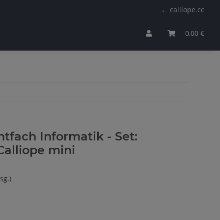
← calliope.cc
0,00 €
htfach Informatik - Set:
Calliope mini
sg.)