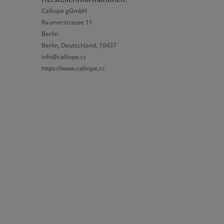
Calliope gGmbH
Raumerstrasse 11
Berlin
Berlin, Deutschland, 10437
info@calliope.cc
https://www.calliope,cc