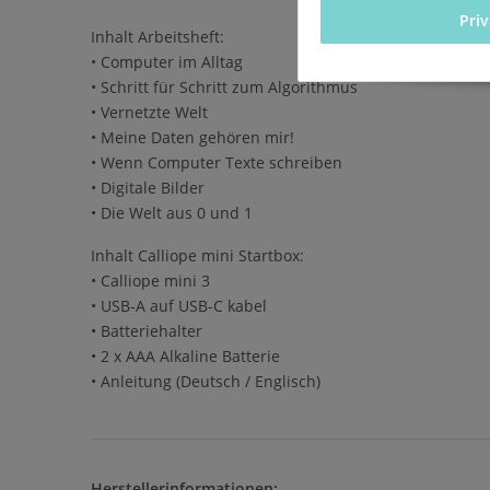
Pri
Inhalt Arbeitsheft:
• Computer im Alltag
• Schritt für Schritt zum Algorithmus
• Vernetzte Welt
• Meine Daten gehören mir!
• Wenn Computer Texte schreiben
• Digitale Bilder
• Die Welt aus 0 und 1
Inhalt Calliope mini Startbox:
• Calliope mini 3
• USB-A auf USB-C kabel
• Batteriehalter
• 2 x AAA Alkaline Batterie
• Anleitung (Deutsch / Englisch)
Herstellerinformationen: