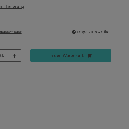
ie Lieferung
Frage zum Artikel
uslandversand)
tk
In den Warenkorb