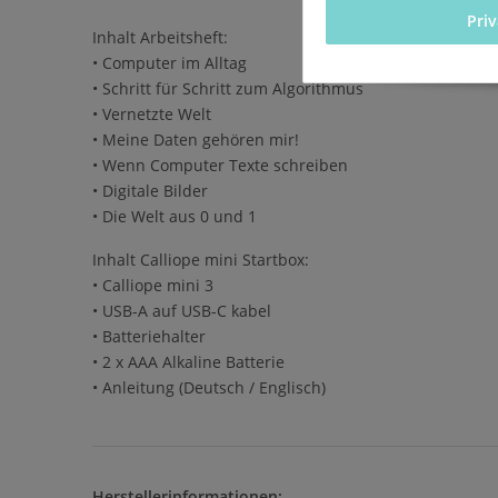
Pri
Inhalt Arbeitsheft:
• Computer im Alltag
• Schritt für Schritt zum Algorithmus
• Vernetzte Welt
• Meine Daten gehören mir!
• Wenn Computer Texte schreiben
• Digitale Bilder
• Die Welt aus 0 und 1
Inhalt Calliope mini Startbox:
• Calliope mini 3
• USB-A auf USB-C kabel
• Batteriehalter
• 2 x AAA Alkaline Batterie
• Anleitung (Deutsch / Englisch)
Herstellerinformationen: