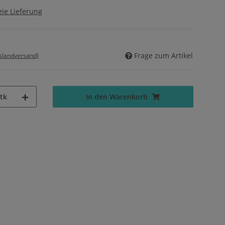
ie Lieferung
Frage zum Artikel
uslandversand)
tk
In den Warenkorb