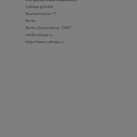
Calliope gGmbH
Raumerstrasse 11
Berlin
Berlin, Deutschland, 10437
info@calliope.cc
https://www.calliope,cc