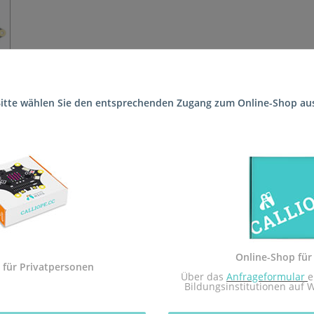
itte wählen Sie den entsprechenden Zugang zum Online-Shop au
 die Schule (Altenbergschule FSP Lernen (Förderschule)) geliefert
 Sekundarstufe I und der Calliope mini Startbox. Das Arbeitsheft i
dem Calliope mini umgesetzt.
Sekundarstufe I in Rheinland-Pfalz zugelassen.
Online-Shop für
 mit dem Redaktionsteam inf-schule.de, insbesondere Daniel Stock
 für Privatpersonen
 Über das 
Anfrageformular
e
nburg
Bildungsinstitutionen auf 