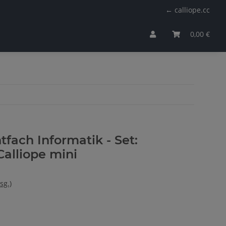
← calliope.cc
0,00 €
htfach Informatik - Set:
Calliope mini
sg.)