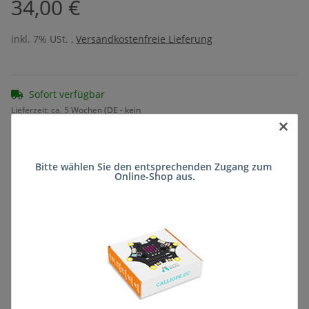
34,00 €
inkl. 7% USt. ,
Versandkostenfreie Lieferung
Sofort verfügbar
Lieferzeit:
ca. 5 Wochen
(DE - kein
×
Frage zum Artikel
Auslandversand)
Bitte wählen Sie den entsprechenden Zugang zum 
Online-Shop aus.
Stk
Beschreibung