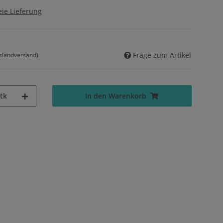
ie Lieferung
Frage zum Artikel
uslandversand)
tk
In den Warenkorb