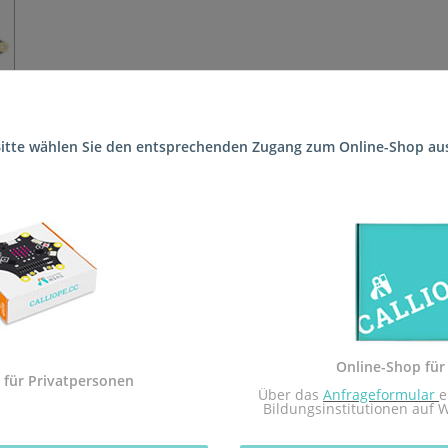
itte wählen Sie den entsprechenden Zugang zum Online-Shop au
n die Schule (Matzenbergschule FSP Lernen und Sprache (Förderschu
 Sekundarstufe I und der Calliope mini Startbox. Das Arbeitsheft i
dem Calliope mini umgesetzt.
Sekundarstufe I in Rheinland-Pfalz zugelassen.
Online-Shop für
 mit dem Redaktionsteam inf-schule.de, insbesondere Daniel Stock
 für Privatpersonen
 Über das 
Anfrageformular
e
nburg
Bildungsinstitutionen auf 