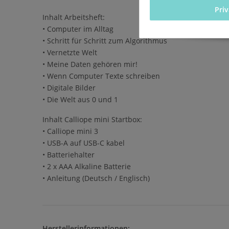
Pri
Inhalt Arbeitsheft:
• Computer im Alltag
• Schritt für Schritt zum Algorithmus
• Vernetzte Welt
• Meine Daten gehören mir!
• Wenn Computer Texte schreiben
• Digitale Bilder
• Die Welt aus 0 und 1
Inhalt Calliope mini Startbox:
• Calliope mini 3
• USB-A auf USB-C kabel
• Batteriehalter
• 2 x AAA Alkaline Batterie
• Anleitung (Deutsch / Englisch)
Herstellerinformationen: