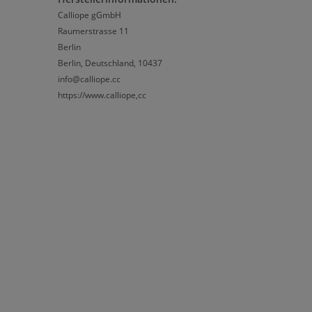
Calliope gGmbH
Raumerstrasse 11
Berlin
Berlin, Deutschland, 10437
info@calliope.cc
https://www.calliope,cc