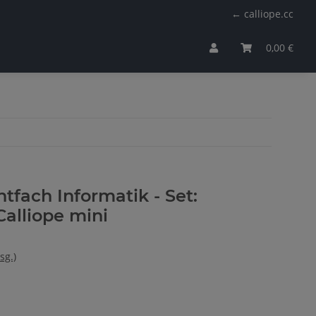
← calliope.cc
0,00 €
htfach Informatik - Set:
Calliope mini
sg.)