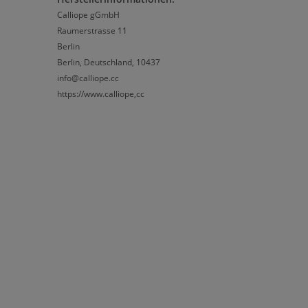
Calliope gGmbH
Raumerstrasse 11
Berlin
Berlin, Deutschland, 10437
info@calliope.cc
https://www.calliope,cc