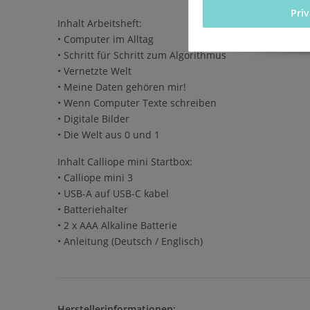
Pri
Inhalt Arbeitsheft:
• Computer im Alltag
• Schritt für Schritt zum Algorithmus
• Vernetzte Welt
• Meine Daten gehören mir!
• Wenn Computer Texte schreiben
• Digitale Bilder
• Die Welt aus 0 und 1
Inhalt Calliope mini Startbox:
• Calliope mini 3
• USB-A auf USB-C kabel
• Batteriehalter
• 2 x AAA Alkaline Batterie
• Anleitung (Deutsch / Englisch)
Herstellerinformationen: