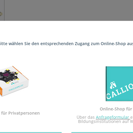
itte wählen Sie den entsprechenden Zugang zum Online-Shop au
 die Schule (Nahetalschule FSP Lernen (Förderschule)) geliefert, s
 Sekundarstufe I und der Calliope mini Startbox. Das Arbeitsheft i
dem Calliope mini umgesetzt.
Sekundarstufe I in Rheinland-Pfalz zugelassen.
Online-Shop für
 mit dem Redaktionsteam inf-schule.de, insbesondere Daniel Stock
 für Privatpersonen
 Über das 
Anfrageformular
e
nburg
Bildungsinstitutionen auf 