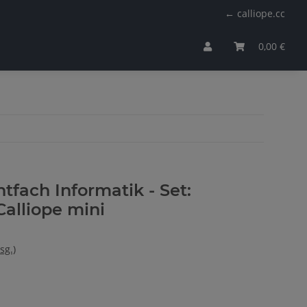
← calliope.cc
0,00 €
htfach Informatik - Set:
Calliope mini
sg.)