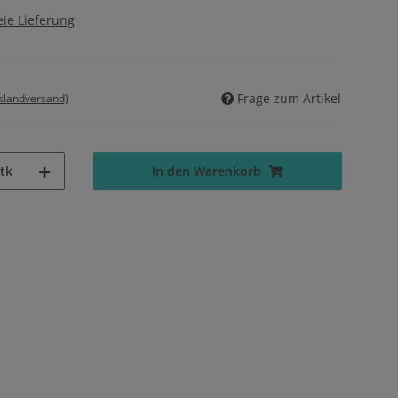
ie Lieferung
Frage zum Artikel
uslandversand)
tk
In den Warenkorb