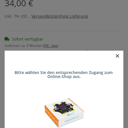
34,00 €
inkl. 7% USt. ,
Versandkostenfreie Lieferung
Sofort verfügbar
Lieferzeit:
ca. 5 Wochen
(DE - kein
Frage zum Artikel
Auslandversand)
×
Bitte wählen Sie den entsprechenden Zugang zum 
Stk
Online-Shop aus.
Beschreibung