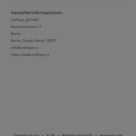
Herstellerinformationen:
Calliope gGmbH
Raumerstrasse 11
Berlin
Berlin, Deutschland, 10437
info@calliope.cc
https://www.calliope,cc
Datenschutz
•
AGB
•
Widerrufsrecht
•
Impressum