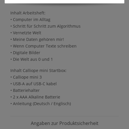
ISBN 978-3-9825596-4-3
Inhalt Arbeitsheft:
• Computer im Alltag
• Schritt für Schritt zum Algorithmus
• Vernetzte Welt
• Meine Daten gehören mir!
• Wenn Computer Texte schreiben
• Digitale Bilder
• Die Welt aus 0 und 1
Inhalt Calliope mini Startbox:
• Calliope mini 3
• USB-A auf USB-C kabel
• Batteriehalter
• 2 x AAA Alkaline Batterie
• Anleitung (Deutsch / Englisch)
Angaben zur Produktsicherheit