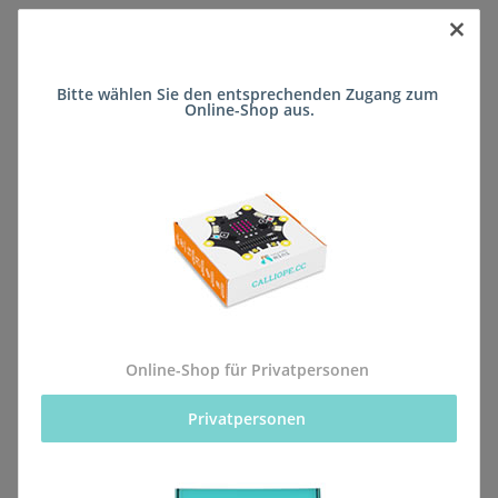
×
Sofort verfügbar
Bitte wählen Sie den entsprechenden Zugang zum 
Lieferzeit:
ca. 5 Wochen
(DE - kein
Online-Shop aus.
Frage zum Artikel
Auslandversand)
Stk
Beschreibung
Online-Shop für Privatpersonen
Privatpersonen 
Alle Bestellungen für dieses Produkt werden direkt an
die Schule (Michael-Ende-Schule FSP Lernen
(Förderschule)) geliefert, sodass sie rechtzeitig zum