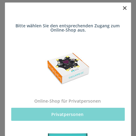
×
Sofort verfügbar
Bitte wählen Sie den entsprechenden Zugang zum 
Lieferzeit:
ca. 5 Wochen
(DE - kein
Online-Shop aus.
Frage zum Artikel
Auslandversand)
Stk
Beschreibung
Online-Shop für Privatpersonen
Privatpersonen 
Alle Bestellungen für dieses Produkt werden direkt an
die Schule (Elisabeth-Schule FSP Lernen (Förderschule))
geliefert, sodass sie rechtzeitig zum kommenden