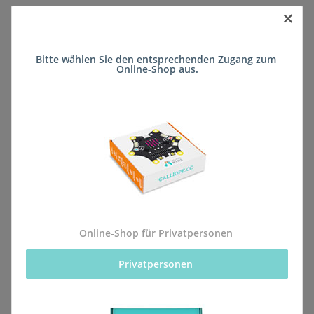
×
Sofort verfügbar
Bitte wählen Sie den entsprechenden Zugang zum 
Lieferzeit:
ca. 5 Wochen
(DE - kein
Online-Shop aus.
Frage zum Artikel
Auslandversand)
Stk
Beschreibung
Online-Shop für Privatpersonen
Privatpersonen 
Alle Bestellungen für dieses Produkt werden direkt an
die Schule (Wilhelm-Dröscher-Schule FSP Lernen
(Förderschule)) geliefert, sodass sie rechtzeitig zum