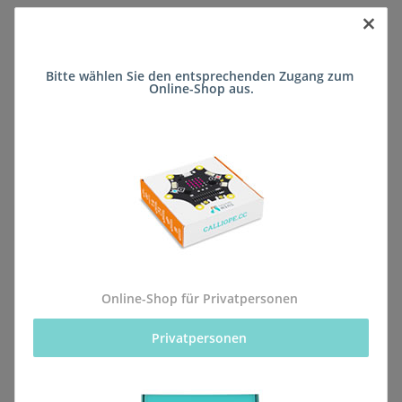
×
Sofort verfügbar
Bitte wählen Sie den entsprechenden Zugang zum 
Lieferzeit:
ca. 5 Wochen
(DE - kein
Online-Shop aus.
Frage zum Artikel
Auslandversand)
Stk
Beschreibung
Online-Shop für Privatpersonen
Privatpersonen 
Alle Bestellungen für dieses Produkt werden direkt an
die Schule (Hans-Zulliger-Schule FSP Lernen
(Förderschule)) geliefert, sodass sie rechtzeitig zum