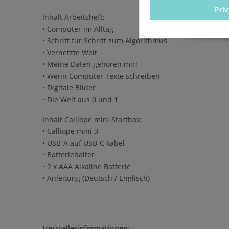
Pri
Inhalt Arbeitsheft:
• Computer im Alltag
• Schritt für Schritt zum Algorithmus
• Vernetzte Welt
• Meine Daten gehören mir!
• Wenn Computer Texte schreiben
• Digitale Bilder
• Die Welt aus 0 und 1
Inhalt Calliope mini Startbox:
• Calliope mini 3
• USB-A auf USB-C kabel
• Batteriehalter
• 2 x AAA Alkaline Batterie
• Anleitung (Deutsch / Englisch)
Herstellerinformationen: