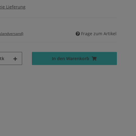
ie Lieferung
Frage zum Artikel
uslandversand)
tk
In den Warenkorb