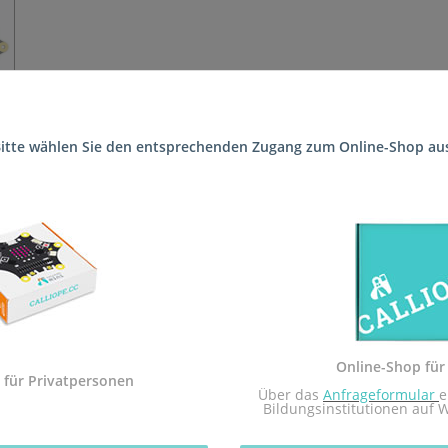
itte wählen Sie den entsprechenden Zugang zum Online-Shop au
 die Schule (Schule mit den FSPen motorische und ganzheitliche Ent
 Sekundarstufe I und der Calliope mini Startbox. Das Arbeitsheft i
dem Calliope mini umgesetzt.
Sekundarstufe I in Rheinland-Pfalz zugelassen.
Online-Shop für
 mit dem Redaktionsteam inf-schule.de, insbesondere Daniel Stock
 für Privatpersonen
 Über das 
Anfrageformular
e
nburg
Bildungsinstitutionen auf 