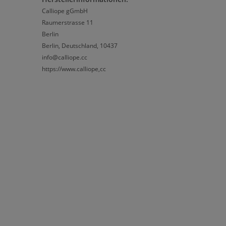
Calliope gGmbH
Raumerstrasse 11
Berlin
Berlin, Deutschland, 10437
info@calliope.cc
https://www.calliope,cc