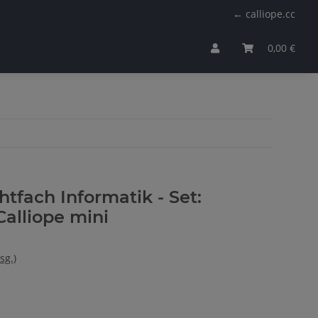
← calliope.cc
0,00 €
htfach Informatik - Set:
Calliope mini
sg.)