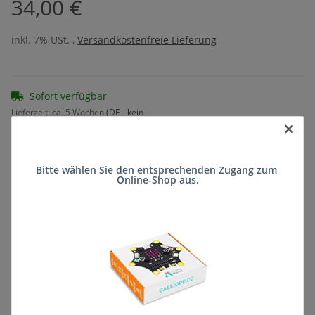
34,00 €
inkl. 7% USt. ,
Versandkostenfreie Lieferung
Sofort verfügbar
Lieferzeit:
ca. 5 Wochen
(DE - kein
×
Frage zum Artikel
Auslandversand)
Bitte wählen Sie den entsprechenden Zugang zum 
Online-Shop aus.
Stk
Beschreibung