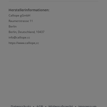
Herstellerinformationen:
Calliope gGmbH
Raumerstrasse 11
Berlin
Berlin, Deutschland, 10437
info@calliope.cc
https://www.calliope,cc
Datenschutz
•
AGB
•
Widerrufsrecht
•
Impressum