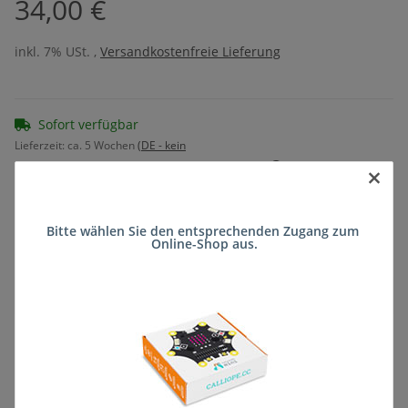
34,00 €
inkl. 7% USt. ,
Versandkostenfreie Lieferung
Sofort verfügbar
Lieferzeit:
ca. 5 Wochen
(DE - kein
Frage zum Artikel
Auslandversand)
×
Bitte wählen Sie den entsprechenden Zugang zum 
Stk
Online-Shop aus.
Beschreibung