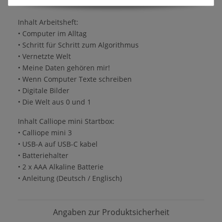
ISBN 978-3-9825596-4-3
Inhalt Arbeitsheft:
• Computer im Alltag
• Schritt für Schritt zum Algorithmus
• Vernetzte Welt
• Meine Daten gehören mir!
• Wenn Computer Texte schreiben
• Digitale Bilder
• Die Welt aus 0 und 1
Inhalt Calliope mini Startbox:
• Calliope mini 3
• USB-A auf USB-C kabel
• Batteriehalter
• 2 x AAA Alkaline Batterie
• Anleitung (Deutsch / Englisch)
Angaben zur Produktsicherheit