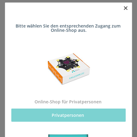
×
Sofort verfügbar
Bitte wählen Sie den entsprechenden Zugang zum 
Lieferzeit:
ca. 5 Wochen
(DE - kein
Online-Shop aus.
Frage zum Artikel
Auslandversand)
Stk
Beschreibung
Online-Shop für Privatpersonen
Privatpersonen 
Alle Bestellungen für dieses Produkt werden direkt an
die Schule (Landesschule für Blinde und Sehbehinderte
(Förderschule)) geliefert, sodass sie rechtzeitig zum