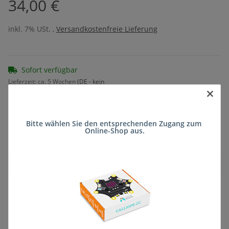
34,00 €
inkl. 7% USt. ,
Versandkostenfreie Lieferung
Sofort verfügbar
Lieferzeit:
ca. 5 Wochen
(DE - kein
×
Frage zum Artikel
Auslandversand)
Bitte wählen Sie den entsprechenden Zugang zum 
Online-Shop aus.
Stk
Beschreibung