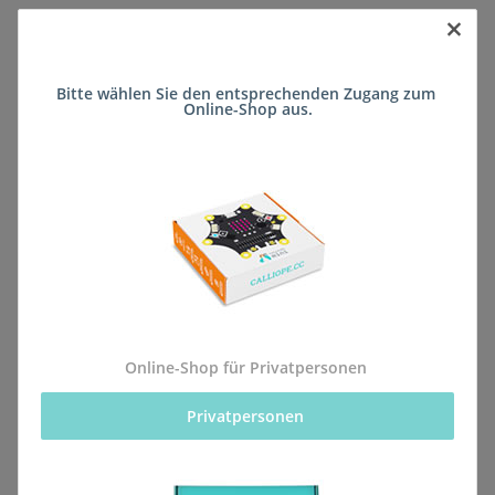
×
Sofort verfügbar
Bitte wählen Sie den entsprechenden Zugang zum 
Lieferzeit:
ca. 5 Wochen
(DE - kein
Online-Shop aus.
Frage zum Artikel
Auslandversand)
Stk
Beschreibung
Online-Shop für Privatpersonen
Privatpersonen 
Alle Bestellungen für dieses Produkt werden direkt an
die Schule (Privatschule St. Josef SFL (Förderschule))
geliefert, sodass sie rechtzeitig zum kommenden