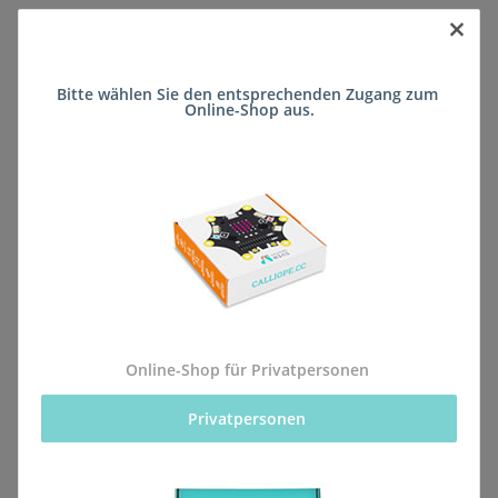
×
Sofort verfügbar
Bitte wählen Sie den entsprechenden Zugang zum 
Lieferzeit:
ca. 5 Wochen
(DE - kein
Online-Shop aus.
Frage zum Artikel
Auslandversand)
Stk
Beschreibung
Online-Shop für Privatpersonen
Privatpersonen 
Alle Bestellungen für dieses Produkt werden direkt an
die Schule (Johann-Heinrich-Pestalozzi-Schule FSP
ganzheitl. Entwicklung (Förderschule)) geliefert, sodass