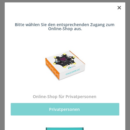
×
Sofort verfügbar
Bitte wählen Sie den entsprechenden Zugang zum 
Lieferzeit:
ca. 5 Wochen
(DE - kein
Online-Shop aus.
Frage zum Artikel
Auslandversand)
Stk
Beschreibung
Online-Shop für Privatpersonen
Privatpersonen 
Alle Bestellungen für dieses Produkt werden direkt an
die Schule (Private Grund- und Hauptschule Propstey
St. Josef) geliefert, sodass sie rechtzeitig zum