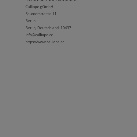
Calliope gGmbH
Raumerstrasse 11
Berlin
Berlin, Deutschland, 10437
info@calliope.cc
https://www.calliope,cc