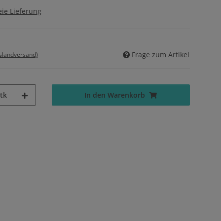
ie Lieferung
Frage zum Artikel
uslandversand)
tk
In den Warenkorb