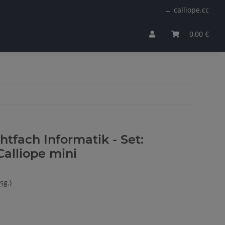
← calliope.cc
0,00 €
htfach Informatik - Set:
Calliope mini
sg.)