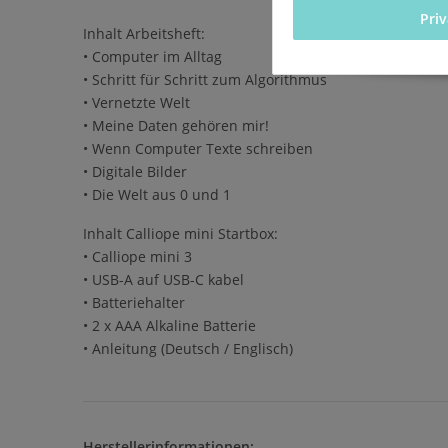
Pri
Inhalt Arbeitsheft:
• Computer im Alltag
• Schritt für Schritt zum Algorithmus
• Vernetzte Welt
• Meine Daten gehören mir!
• Wenn Computer Texte schreiben
• Digitale Bilder
• Die Welt aus 0 und 1
Inhalt Calliope mini Startbox:
• Calliope mini 3
• USB-A auf USB-C kabel
• Batteriehalter
• 2 x AAA Alkaline Batterie
• Anleitung (Deutsch / Englisch)
Herstellerinformationen: