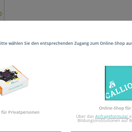
itte wählen Sie den entsprechenden Zugang zum Online-Shop au
 die Schule (Private Grund- und Hauptschule des Nardinihauses Pir
 Sekundarstufe I und der Calliope mini Startbox. Das Arbeitsheft i
dem Calliope mini umgesetzt.
Sekundarstufe I in Rheinland-Pfalz zugelassen.
Online-Shop für
 mit dem Redaktionsteam inf-schule.de, insbesondere Daniel Stock
 für Privatpersonen
 Über das 
Anfrageformular
e
nburg
Bildungsinstitutionen auf 